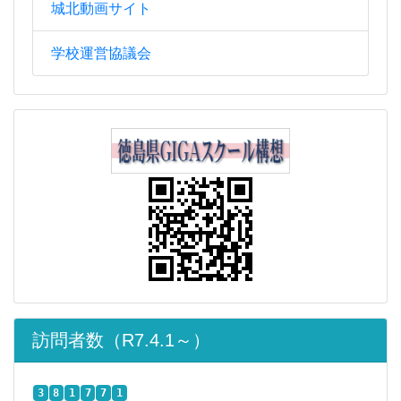
城北動画サイト
学校運営協議会
訪問者数（R7.4.1～）
3
8
1
7
7
1