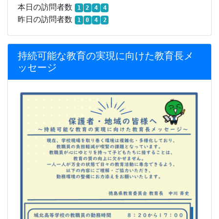
本日の訪問者数
1
2
4
4
昨日の訪問者数
1
0
4
2
持続可能な教育の実現に向けた教育長メ
ッセージ