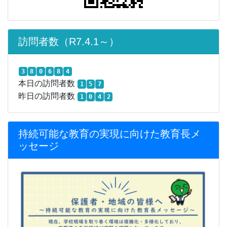
訪問者数（R7.4.1～）
3
8
0
6
8
4
本日の訪問者数
1
5
7
昨日の訪問者数
1
0
4
2
持続可能な教育の実現に向けた教育長メ
ッセージ