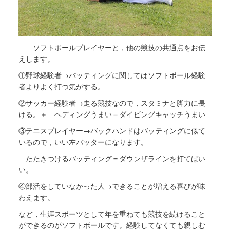
ソフトボールプレイヤーと，他の競技の共通点をお伝
えします。
①野球経験者→バッティングに関してはソフトボール経験
者よりよく打つ気がする。
②サッカー経験者→走る競技なので，スタミナと脚力に長
ける。＋ ヘディングうまい＝ダイビングキャッチうまい
③テニスプレイヤー→バックハンドはバッティングに似て
いるので，いい左バッターになります。
たたきつけるバッティング＝ダウンザラインを打てばい
い。
④部活をしていなかった人→できることが増える喜びが味
わえます。
など，生涯スポーツとして年を重ねても競技を続けること
ができるのがソフトボールです。経験してなくても親しむ