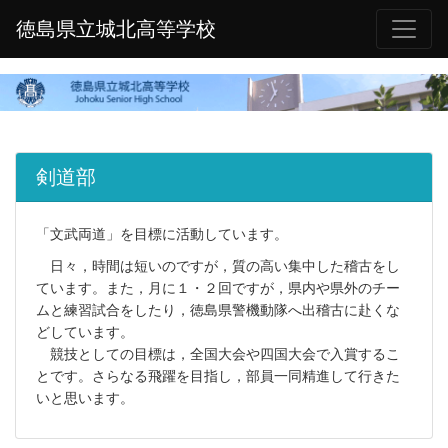
徳島県立城北高等学校
剣道部
「文武両道」を目標に活動しています。
日々，時間は短いのですが，質の高い集中した稽古をし
ています。また，月に１・２回ですが，県内や県外のチー
ムと練習試合をしたり，徳島県警機動隊へ出稽古に赴くな
どしています。
競技としての目標は，全国大会や四国大会で入賞するこ
とです。さらなる飛躍を目指し，部員一同精進して行きた
いと思います。