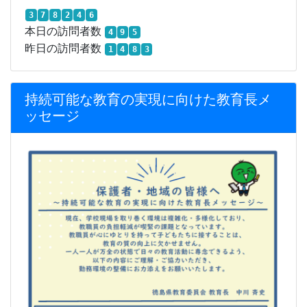
3
7
8
2
4
6
本日の訪問者数
4
9
5
昨日の訪問者数
1
4
8
3
持続可能な教育の実現に向けた教育長メ
ッセージ