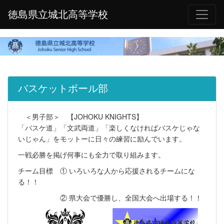
徳島県立城北高等学校
バスケットボール部
＜男子部＞ 【JOHOKU KNIGHTS】
「バスケ道」「文武両道」「楽しくなければバスケじゃな
いじゃん」をモットーに日々の練習に励んでいます。
一戦必勝を掲げ何事にも全力で取り組みます。
チーム目標 ① いろいろな人から応援されるチームにな
る！！
② 県大会で優勝し、全国大会へ出場する！！