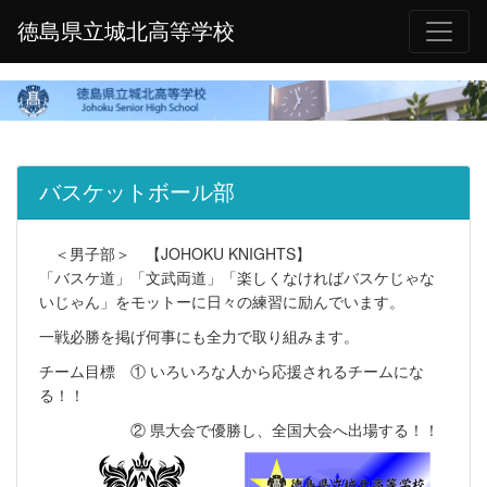
徳島県立城北高等学校
バスケットボール部
＜男子部＞ 【JOHOKU KNIGHTS】
「バスケ道」「文武両道」「楽しくなければバスケじゃな
いじゃん」をモットーに日々の練習に励んでいます。
一戦必勝を掲げ何事にも全力で取り組みます。
チーム目標 ① いろいろな人から応援されるチームにな
る！！
② 県大会で優勝し、全国大会へ出場する！！