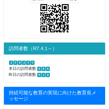
訪問者数（R7.4.1～）
3
7
9
3
7
5
本日の訪問者数
6
8
6
昨日の訪問者数
9
3
8
持続可能な教育の実現に向けた教育長メ
ッセージ