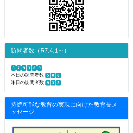
訪問者数（R7.4.1～）
3
7
9
1
8
9
本日の訪問者数
5
0
0
昨日の訪問者数
9
3
8
持続可能な教育の実現に向けた教育長メ
ッセージ