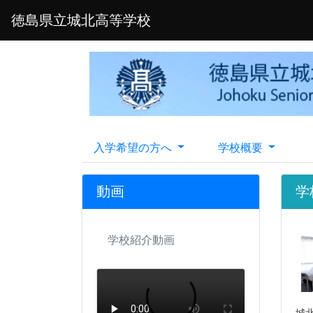
徳島県立城北高等学校
入学希望の方へ
学校概要
動画
学
学校紹介動画
城