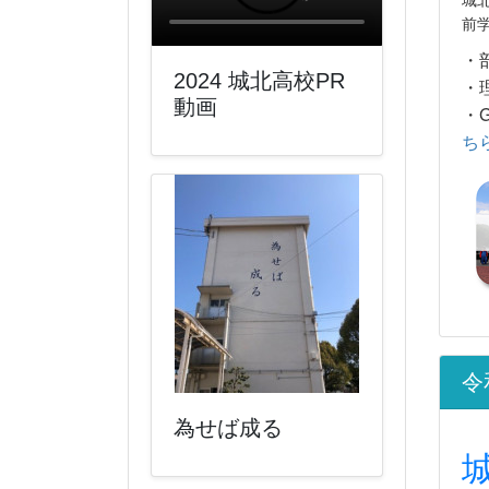
前
・
2024 城北高校PR
・
動画
・
ち
令
為せば成る