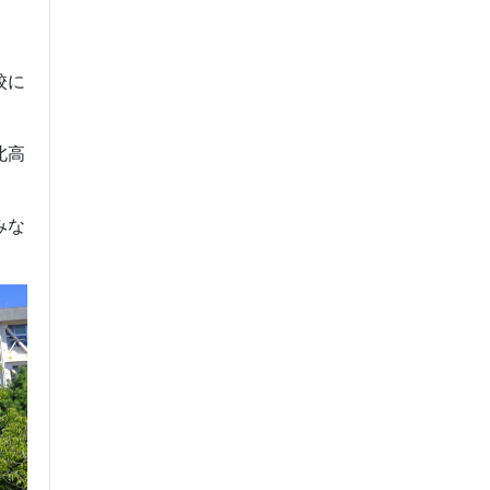
校に
北高
みな